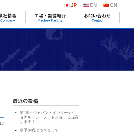
JP
EN
CN
会社情報
工場・設備紹介
お問い合わせ
Company
Factory Facility
Contact
最近の投稿
第28回 ジャパン・インターナシ
ョナル・シーフードショーに出展
します！
18
夏季休暇につきまして