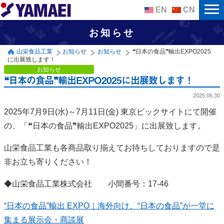
EN
CN
お知らせ
山栄食品工業
お知らせ
お知らせ
❝日本の食品❞輸出EXPO2025
に出展致します！
お知らせ
❝日本の食品❞輸出EXPO2025に出展致します！
2025.06.30
2025年7
月9
日(水)～7月11日(金) 東京ビックサイトにて
開催
の、「❝日本の食品❞輸出EXPO2025」
に出展致します。
山栄食品工業も各商品取り揃えてお待ちしておりますので是
非お立ち寄りください！
◆山栄食品工業株式会社 小間番号：17-46
“日本の食品”輸出 EXPO｜海外向け、“日本の食品”が一堂に
集まる展示会・商談展