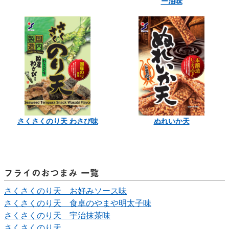
ー油味
さくさくのり天 わさび味
ぬれいか天
フライのおつまみ 一覧
さくさくのり天 お好みソース味
さくさくのり天 食卓のやまや明太子味
さくさくのり天 宇治抹茶味
さくさくのり天