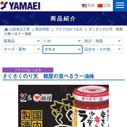
EN
CN
商品紹介
山栄食品工業
商品情報
フライのおつまみ
さくさくのり天 桃屋
の食べるラー油味
新商品
いか
魚介・海藻
チーズ・畜肉
詰合せ
・その他
フライ
フライのおつまみ
さくさくのり天 桃屋の食べるラー油味