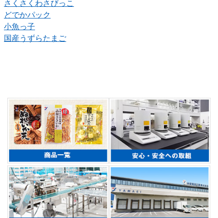
さくさくわさびっこ
どでかパック
小魚っ子
国産うずらたまご