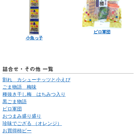
ピロ軍団
小魚っ子
詰合せ・その他 一覧
割れ カシューナッツと小えび
ごま物語 梅味
種抜き干し梅 はちみつ入り
黒ごま物語
ピロ軍団
おつまみ盛り盛り
珍味でござる （オレンジ）
お買得柿ピー