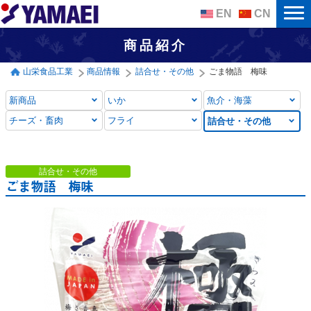
EN
CN
商品紹介
山栄食品工業
商品情報
詰合せ・その他
ごま物語 梅味
新商品
いか
魚介・海藻
チーズ・畜肉
フライ
詰合せ
・その他
詰合せ・その他
ごま物語 梅味