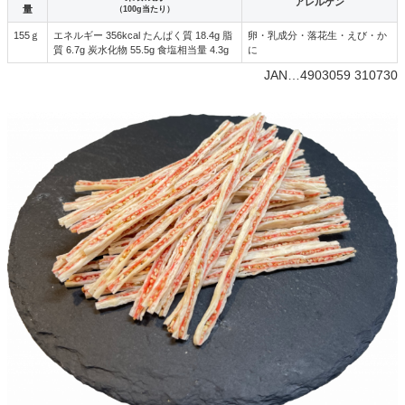
アレルゲン
量
（100g当たり）
155ｇ
エネルギー 356kcal たんぱく質 18.4g 脂
卵・乳成分・落花生・えび・か
質 6.7g 炭水化物 55.5g 食塩相当量 4.3g
に
JAN…4903059 310730